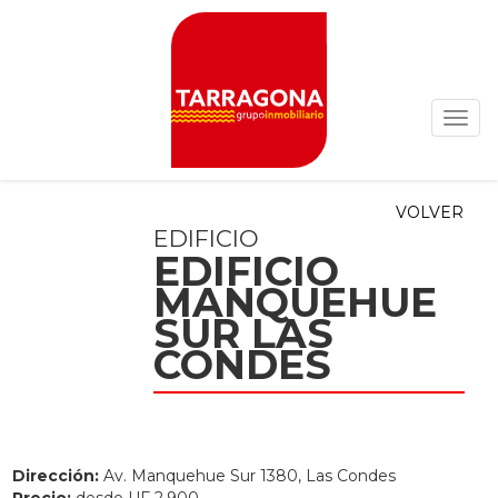
VOLVER
EDIFICIO
EDIFICIO
MANQUEHUE
SUR LAS
CONDES
Dirección:
Av. Manquehue Sur 1380, Las Condes